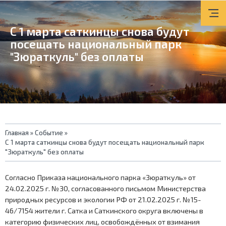
С 1 марта саткинцы снова будут
посещать национальный парк
"Зюраткуль" без оплаты
Вы
Главная
»
Событие
»
С 1 марта саткинцы снова будут посещать национальный парк
здесь
"Зюраткуль" без оплаты
Согласно Приказа национального парка «Зюраткуль» от
24.02.2025 г. №30, согласованного письмом Министерства
природных ресурсов и экологии РФ от 21.02.2025 г. №15-
46/7154 жители г. Сатка и Саткинского округа включены в
категорию физических лиц, освобождённых от взимания