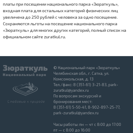
платы при посещении национального парка «Зюраткуль»,
входная плата для остальных категорий физических лиц
увеличена до 250 рублей с человека за одно посещение.
Сохраняются льготы на посещение национального парка
«Зюраткуль» для многих других категорий, полный список на
официальном сайте zuratkul.ru.
© Национальный парк «Зюраткуль»
Челябинская обл., г. Сатка, ул.
Комсомольская, д. 13
Тел./факс: 8 (351-61) 3-21-83, park-
zuratkul@yandex.ru
По вопросам экскурсий и
бронирования мест:
8 (351-61) 5-50-41, 8-902-897-25-77,
park-zuratkul@yandex.ru
Часы работы: пн — чт с 8:00 до 17:00
пт — с 8:00 до 16:00