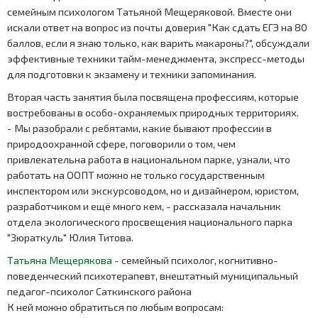
семейным психологом Татьяной Мещеряковой. Вместе они
искали ответ на вопрос из почты доверия "Как сдать ЕГЭ на 80
баллов, если я знаю только, как варить макароны?", обсуждали
эффективные техники тайм-менеджмента, экспресс-методы
для подготовки к экзамену и техники запоминания.
Вторая часть занятия была посвящена профессиям, которые
востребованы в особо-охраняемых природных территориях.
- Мы разобрали с ребятами, какие бывают профессии в
природоохранной сфере, поговорили о том, чем
привлекательна работа в национальном парке, узнали, что
работать на ООПТ можно не только государственным
инспектором или экскурсоводом, но и дизайнером, юристом,
разработчиком и ещё много кем, - рассказала начальник
отдела экологического просвещения национального парка
"Зюраткуль" Юлия Титова.
Татьяна Мещерякова
- семейный психолог, когнитивно-
поведенческий психотерапевт, внештатный муниципальный
педагог-психолог Саткинского района
К ней можно обратиться по любым вопросам: