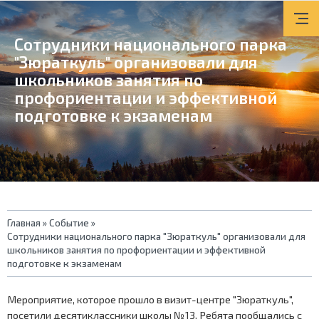
Сотрудники национального парка
"Зюраткуль" организовали для
школьников занятия по
профориентации и эффективной
подготовке к экзаменам
Вы
Главная
»
Событие
»
Сотрудники национального парка "Зюраткуль" организовали для
здесь
школьников занятия по профориентации и эффективной
подготовке к экзаменам
Мероприятие, которое прошло в визит-центре "Зюраткуль",
посетили десятиклассники школы №13. Ребята пообщались с