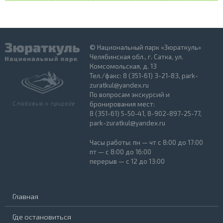
© Национальный парк «Зюраткуль»
Челябинская обл., г. Сатка, ул.
Комсомольская, д. 13
Тел./факс: 8 (351-61) 3-21-83, park-
zuratkul@yandex.ru
По вопросам экскурсий и
бронирования мест:
8 (351-61) 5-50-41, 8-902-897-25-77,
park-zuratkul@yandex.ru
Часы работы: пн — чт с 8:00 до 17:00
пт — с 8:00 до 16:00
перерыв — с 12 до 13:00
Главная
Где остановиться