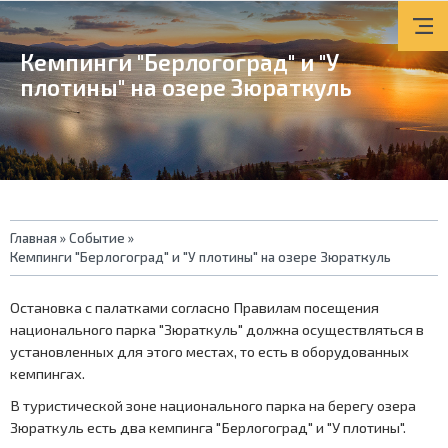
Кемпинги "Берлогоград" и "У
плотины" на озере Зюраткуль
Вы
Главная
»
Событие
»
Кемпинги "Берлогоград" и "У плотины" на озере Зюраткуль
здесь
Остановка с палатками согласно Правилам посещения
национального парка "Зюраткуль" должна осуществляться в
установленных для этого местах, то есть в оборудованных
кемпингах.
В туристической зоне национального парка на берегу озера
Зюраткуль есть два кемпинга "Берлогоград" и "У плотины".