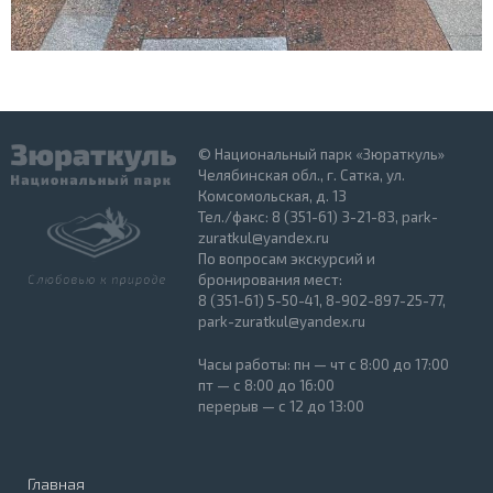
© Национальный парк «Зюраткуль»
Челябинская обл., г. Сатка, ул.
Комсомольская, д. 13
Тел./факс: 8 (351-61) 3-21-83, park-
zuratkul@yandex.ru
По вопросам экскурсий и
бронирования мест:
8 (351-61) 5-50-41, 8-902-897-25-77,
park-zuratkul@yandex.ru
Часы работы: пн — чт с 8:00 до 17:00
пт — с 8:00 до 16:00
перерыв — с 12 до 13:00
Главная