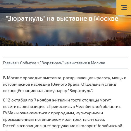
"Зюраткуль" на выставке в Москве
Вы
Главная
»
Событие
»
"Зюраткуль" на выставке в Москве
здесь
В Москве проходит выставка, раскрывающая красоту, мощь и
историческое наследие Южного Урала. Отдельный стенд
посвящён национальному парку "Зюраткуль".
С 12 октября по 7 ноября жители и гости столицы могут
посетить экспозицию «Прикоснись к Челябинской области в
ГУМе» и ознакомиться с природным, культурным и
промышленным потенциалом края трёх тысяч озер.
Гостей экспозиции ждет погружение в колорит Челябинской