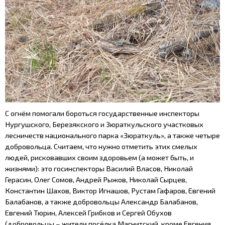
С огнём помогали бороться государственные инспекторы
Нургушского, Березякского и Зюраткульского участковых
лесничеств национального парка «Зюраткуль», а также четыре
добровольца. Считаем, что нужно отметить этих смелых
людей, рисковавших своим здоровьем (а может быть, и
жизнями): это госинспекторы Василий Власов, Николай
Герасин, Олег Сомов, Андрей Рыжов, Николай Сырцев,
Константин Шахов, Виктор Игнашов, Рустам Гафаров, Евгений
Балабанов, а также добровольцы Александр Балабанов,
Евгений Тюрин, Алексей Грибков и Сергей Обухов
(добровольцы – жители посёлка Магнитский, кроме Евгения