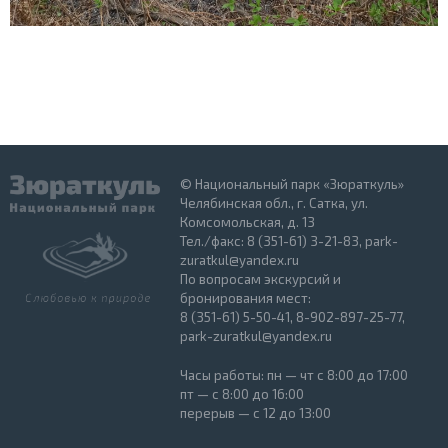
© Национальный парк «Зюраткуль»
Челябинская обл., г. Сатка, ул.
Комсомольская, д. 13
Тел./факс: 8 (351-61) 3-21-83, park-
zuratkul@yandex.ru
По вопросам экскурсий и
бронирования мест:
8 (351-61) 5-50-41, 8-902-897-25-77,
park-zuratkul@yandex.ru
Часы работы: пн — чт с 8:00 до 17:00
пт — с 8:00 до 16:00
перерыв — с 12 до 13:00