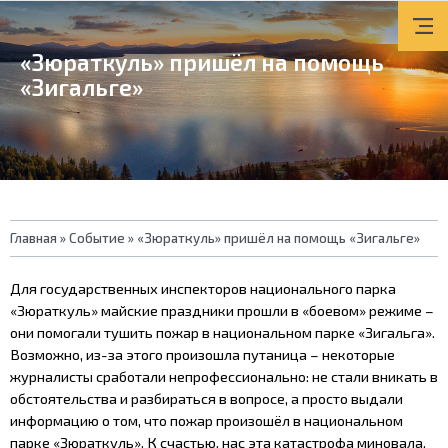
«Зюраткуль» пришёл на помощь
«Зигальге»
Вы
Главная
»
Событие
»
«Зюраткуль» пришёл на помощь «Зигальге»
здесь
Для государственных инспекторов национального парка
«Зюраткуль» майские праздники прошли в «боевом» режиме –
они помогали тушить пожар в национальном парке «Зигальга».
Возможно, из-за этого произошла путаница – некоторые
журналисты сработали непрофессионально: не стали вникать в
обстоятельства и разбираться в вопросе, а просто выдали
информацию о том, что пожар произошёл в национальном
парке «Зюраткуль». К счастью, нас эта катастрофа миновала,